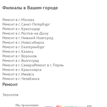
Филиалы в Вашем городе
Ремонт в г.
Москва
Ремонт в г.
Санкт-Петербург
Ремонт в г.
Краснодар
Ремонт в г.
Ростов-на-Дону
Ремонт в г.
Нижний Новгород
Ремонт в г.
Новосибирск
Ремонт в г.
Екатеринбург
Ремонт в г.
Казань
Ремонт в г.
Воронеж
Ремонт в г.
Волгоград
Ремонт в г.
Самара
Ремонт в г.
Пермь
Ремонт в г.
Красноярск
Ремонт в г.
Ижевск
Ремонт в г.
Челябинск
Ремонт в г.
Тюмень
Ремонт в г.
Уфа
Ремонт
Ремонт в г.
Омск
Ремонт в г.
Иркутск
Ремонт в г.
Ярославль
Эхолотов
Ремонт в г.
Саратов
Ремонт в г.
Барнаул
Мы принимаем
Ремонт в г.
Тольятти