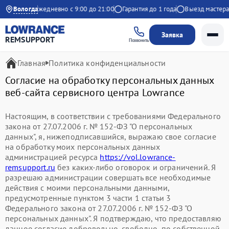
а Яндекс
Вологда
Ежедневно с 9:00 до 21:00
Гарантия до 1 года
Выезд мастера 
Заявка
REMSUPPORT
Позвонить
Главная
Политика конфиденциальности
Согласие на обработку персональных данных
веб-сайта сервисного центра Lowrance
Настоящим, в соответствии с требованиями Федерального
закона от 27.07.2006 г. № 152-ФЗ "О персональных
данных", я, нижеподписавшийся, выражаю свое согласие
на обработку моих персональных данных
администрацией ресурса
https://vol.lowrance-
remsupport.ru
без каких-либо оговорок и ограничений. Я
разрешаю администрации совершать все необходимые
действия с моими персональными данными,
предусмотренные пунктом 3 части 1 статьи 3
Федерального закона от 27.07.2006 г. № 152-ФЗ "О
персональных данных". Я подтверждаю, что предоставляю
данное согласие добровольно, свободно, по собственной