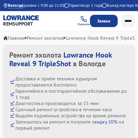
декс
Вологда
Ежедневно с 9:00 до 21:00
Гарантия до 1 года
Выезд мастера бесп
Заявка
REMSUPPORT
Позвонить
Главная
Ремонт эхолотов
Lowrance Hook Reveal 9 TripleSh
Ремонт эхолота
Lowrance Hook
Reveal 9 TripleShot
в Вологде
Доставка и приём техники курьером
предоставляется бесплатно
Гарантийное и постгарантийное обслуживание до
1 года
Диагностика производится за 15 мин
Срочный ремонт устройства в течении часа
Выдаём подменные устройства на время ремонта
Запишитесь на ремонт и получите
скидку 20%
на
первый ремонт