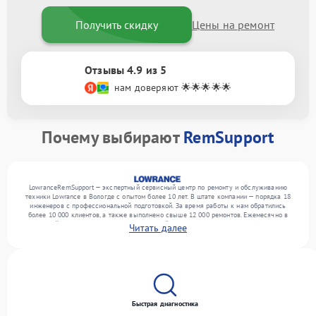
Получить скидку
Цены на ремонт
Отзывы 4.9 из 5
нам доверяют 🌟🌟🌟🌟🌟
Почему выбирают
RemSupport
LowranceRemSupport — экспертный сервисный центр по ремонту и обслуживанию
техники Lowrance в Вологде с опытом более 10 лет. В штате компании — порядка 18
инженеров с профессиональной подготовкой. За время работы к нам обратились
более 10 000 клиентов, а также выполнено свыше 12 000 ремонтов. Ежемесячно в
сервисный центр поступает более 300 устройств, включая , , . Мы выполняем ремонт
Читать далее
различного уровня сложности и гарантируем высокое качество обслуживания
благодаря квалификации мастеров.
Быстрая диагностика