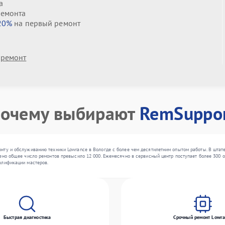
а
ремонта
20%
на первый ремонт
 ремонт
очему выбирают
RemSuppo
нту и обслуживанию техники Lowrance в Вологде с более чем десятилетним опытом работы. В штат
ено общее число ремонтов превысило 12 000. Ежемесячно в сервисный центр поступает более 300 о
алификации мастеров.
Быстрая диагностика
Срочный ремонт Lowra