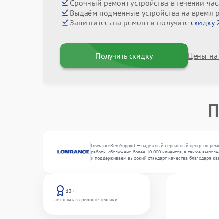
Срочный ремонт устройства в течении час
Выдаём подменные устройства на время 
Запишитесь на ремонт и получите
скидку 
Получить скидку
Цены на
П
LowranceRemSupport — надежный сервисный центр по ремо
работы обслужено более 10 000 клиентов, а также выполн
и поддерживаем высокий стандарт качества благодаря кв
13+
лет опыта в ремонте техники