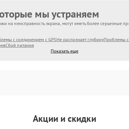
которые мы устраняем
жи на неисправность экрана, могут иметь более серьезные п
лемы с соединением с GPS
Не распознает глубину
Проблемы с
рев
Сбой питания
Показать еще
Акции и скидки