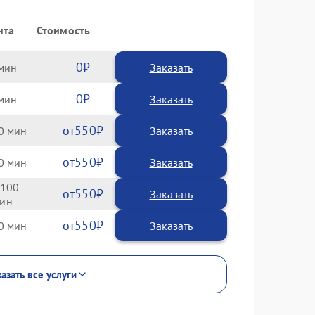
нта
Стоимость
0
Заказать
0
Заказать
550
0
550
0
100
550
550
0
азать все услуги