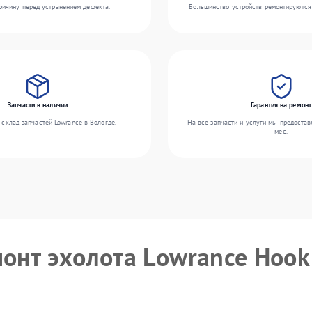
ичину перед устранением дефекта.
Большинство устройств ремонтируются 
Запчасти в наличии
Гарантия на ремонт
склад запчастей Lowrance в Вологде.
На все запчасти и услуги мы предостав
мес.
монт эхолота Lowrance Hook