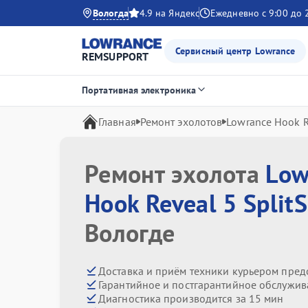
Вологда
4.9 на Яндекс
Ежедневно с 9:00 до 
Сервисный центр Lowrance
REMSUPPORT
Портативная электроника
Главная
Ремонт эхолотов
Lowrance Hook R
Ремонт эхолота
Low
Hook Reveal 5 Split
Вологде
Доставка и приём техники курьером пред
Гарантийное и постгарантийное обслужив
Диагностика производится за 15 мин