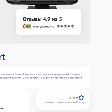
Отзывы 4.9 из 5
нам доверяют 🌟🌟🌟🌟🌟
rt
е компании — более 19 мастеров с профильной квалификацией. За время
бращений, включая , , . Мы работаем с широким спектром неисправностей
50 000+
довольных клиентов по всей России
nce